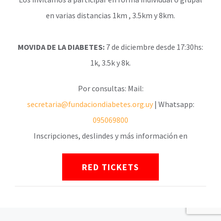
en varias distancias 1km , 3.5km y 8km.
MOVIDA DE LA DIABETES:
7 de diciembre desde 17:30hs:
INICIO
NOSOTROS
SERVICIOS
1k, 3.5k y 8k.
ACTIVIDADES
CONTACTO
Acción por las ENTs
Por consultas: Mail:
secretaria@fundaciondiabetes.org.uy
| Whatsapp:
095069800
Inscripciones, deslindes y más información en
© Copyright -
2026 | Desarrollado por
Montevideo
Marketing
| Derechos Reservados |
RED TICKETS
Facebook
YouTube
Instagram