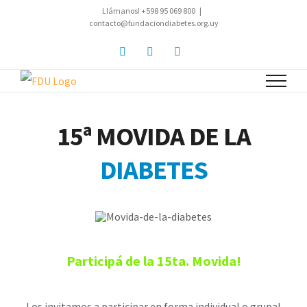
Saltar
Llámanos! +598 95 069 800
|
contacto@fundaciondiabetes.org.uy
al
Facebook
YouTube
Instagram
contenido
15ª MOVIDA DE LA
DIABETES
Participá de la 15ta. Movida!
Los invitamos a participar en forma individual o grupal